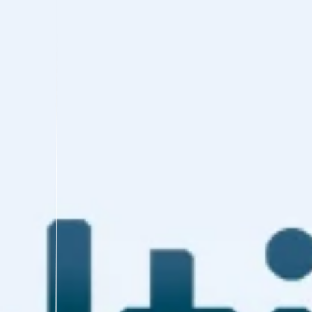
Estat yang menggunakan WordPress, itu adalah
peluang pertumbuhan yang sangat besar.
Menerjemahkan situs Anda ke dalam bahasa
Mandarin dengan MultiLipi berarti jangkauan
global yang lebih cepat, keterlibatan yang lebih
tinggi, dan visibilitas SEO yang lebih baik -
semuanya dari satu dasbor intuitif.
Dengan
MultiLipi
, Anda dapat menerjemahkan
seluruh situs web WordPress Anda ke dalam
bahasa Mandarin dalam hitungan menit,
mengoptimalkannya untuk SEO multibahasa,