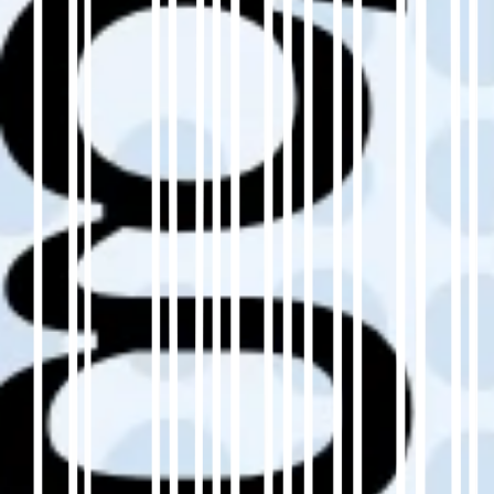
Langkah 6: Jangan Lupakan SEO Teknis
Situs web yang diterjemahkan tanpa SEO tidak
terlihat oleh mesin pencari. Untuk membuat
situs Real Estat Anda dapat ditemukan dalam
bahasa Mandarin:
🔹 Terapkan tag hreflang dengan benar.
🔹 Terjemahkan metadata, skema, dan URL
kanonik.
🔹 Optimalkan waktu muat halaman - caching
yang dilokalkan penting.
🔹 Lacak peringkat menggunakan Google