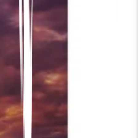
Menerjemahkan situs web Real Estat Anda di
WordPress ke dalam Bahasa Mandarin adalah
upaya strategis. Dengan menyusun alur kerja
Anda, mengotomatiskan dengan MultiLipi,
menyempurnakan dengan pengawasan
manusia, dan menyematkan praktik terbaik SEO
multibahasa, Anda dapat mempublikasikan
terjemahan berkualitas tinggi yang dapat
diskalakan dan berkinerja.
Langkah Selanjutnya: