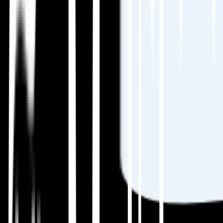
Langkah 2: Pilih Metode Terjemahan
Anda
Tidak semua konten memerlukan perlakuan
yang sama.
Berikut cara para pemimpin Real Estat global
menyusun alur kerja terjemahan:
Terjemahan AI:
Cepat, terjangkau,
sempurna untuk konten massal.
Tinjauan Profesional:
Untuk konten dan