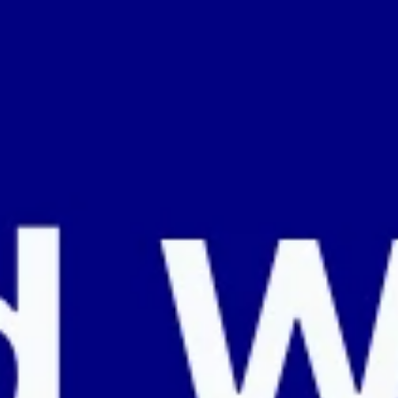
Baca Selanjutnya
PROG SEO
Cara Menerjemahkan Situs Web LSM Anda di
WordPress ke Bahasa Portugis - Go Global, Cepat
1/6/2026
•
5 Menit
baca