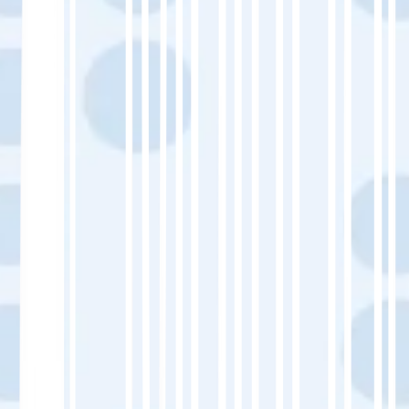
untuk beralih).
Periksa tata letak desain untuk luapan teks.
Perbaiki masalah font atau pengkodean.
Setelah peluncuran:
Pantau rasio pentalan dan waktu di halaman
dari wilayah Mandarin.
Lacak peringkat kata kunci Mandarin setiap
minggu.
Segarkan terjemahan setiap 45–60 hari agar