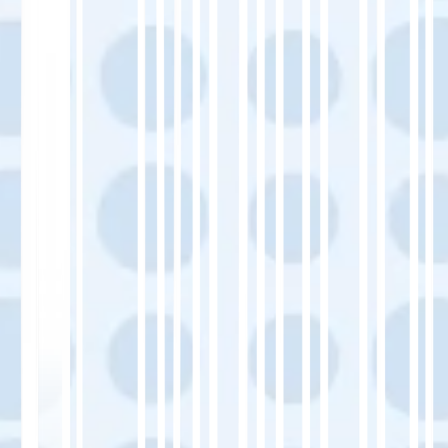
SEO tetap segar.
📈
Tip:
Gunakan penganalisis SEO MultiLipi
untuk mengaudit halaman terjemahan Anda
setelah diluncurkan, Semakin Anda memantau,
semakin cepat situs Anda beradaptasi dengan
setiap pasar.
Rencana Aksi Cepat untuk Menerjemahkan
Situs Web Real Estat WordPress ke
Bahasa Mandarin
1️⃣ Tetapkan tujuan Anda dan pilih cakupan