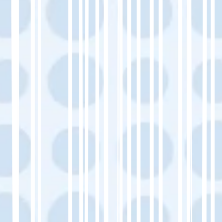
berkelanjutan - tanpa mengorbankan kualitas
atau SEO. (
Studi kasus Amazon
)
Dampak Nyata dari Menjadi Multibahasa
Saat situs web WordPress Anda mulai berkinerja
dalam bahasa Mandarin:
🚀 Lalu lintas organik dari penelusuran berbasis
Mandarin tumbuh.
📈 Keterlibatan meningkat karena pengunjung
bertahan lebih lama.