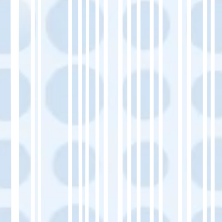
terjemahan Anda.
2️⃣ Ekspor semua konten web termasuk
metadata dan gambar.
3️⃣ Terjemahkan semuanya melalui MultiLipi.
4️⃣ Tinjau dengan alat glosarium dan pratinjau
langsung.
5️⃣ Optimalkan SEO dengan sitemap yang
dilokalkan dan tag hreflang.
6️⃣ Luncurkan, analisis, dan perbarui secara
teratur.
Alur kerja yang terbukti ini memastikan situs
multibahasa Anda berkembang secara