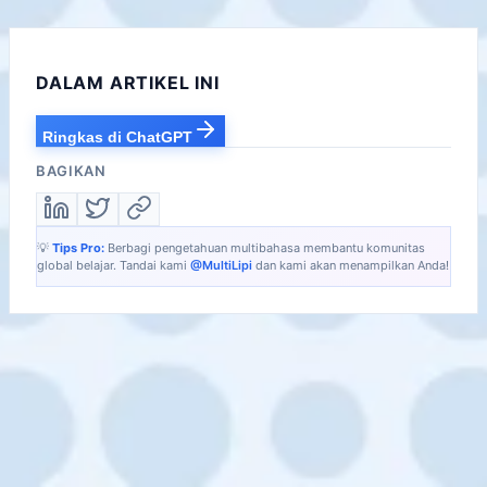
1/6/2026
•
5 Menit
baca
DALAM ARTIKEL INI
Ringkas di ChatGPT
BAGIKAN
💡
Tips Pro:
Berbagi pengetahuan multibahasa membantu komunitas
global belajar. Tandai kami
@MultiLipi
dan kami akan menampilkan Anda!