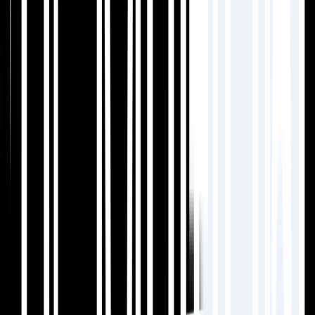
Terjemahkan halaman, metadata, dan URL
sekaligus.
hreflang
Hasilkan Otomatis
tag untuk
pengindeksan Google.
Buat sitemap khusus Mandarin secara
instan.
Integrasikan langsung dengan API
WordPress atau unggah melalui CSV.
Situs web Real Estat Anda tidak hanya akan
baca
dalam Bahasa Mandarin tetapi juga
peringkat
dalam bahasa Mandarin.