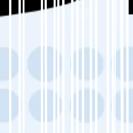
👉 Jelajahi bagaimana bisnis menggunakan
MultiLipi untuk
tingkatkan lalu lintas multibahasa.
Langkah 5: Tinjau dan Sempurnakan
dengan Editor Visual
Setiap kata yang diterjemahkan harus mewakili
nada merek dan budaya lokal Anda. Editor
Visual MultiLipi memungkinkan Anda untuk:
Lihat pratinjau langsung situs WordPress
Anda dalam bahasa Mandarin.