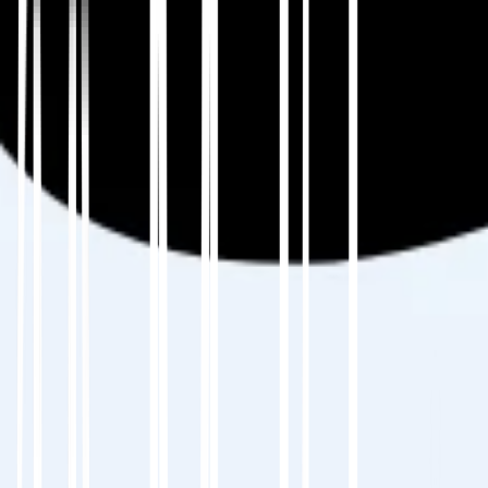
materi pemasaran yang penting bagi merek.
Model Hibrida:
Gunakan AI MultiLipi untuk
menerjemahkan, lalu sempurnakan nada
melalui tinjauan visual.
💡
Tips pro:
Model AI+manusia hibrida MultiLipi menghemat
70% waktu tanpa mengorbankan kualitas -ideal
untuk menskalakan situs WordPress di pasar
Mandarin
riset.
Langkah 3: Siapkan Konten WordPress