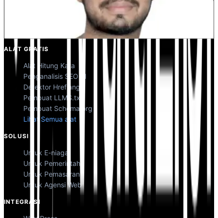
Kunal Singh Shekhawat
Co-Founder @MultiLipi
ALAT GRATIS
Alat Hitung Kata
Penganalisis SEO AI
Detektor Hreflang
Pembuat LLMS.txt
Pembuat Schema.org
Lihat Semua alat
SOLUSI
Untuk E-niaga
Untuk Pemerintah
Untuk Pemasaran
Untuk Agensi Web
INTEGRASI