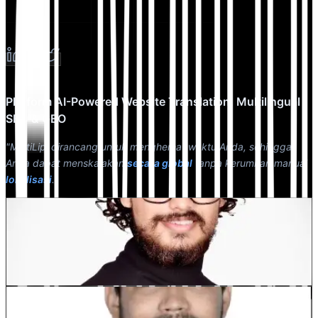
Platform AI-Powered Website Translation, Multilingual
SEO & GEO
"MultiLipi dirancang untuk menghemat waktu Anda, sehingga
Anda dapat menskalakan
secara global
tanpa kerumitan manual
lokalisasi
."
Dewang Bhardwaj
Co-Founder @MultiLipi