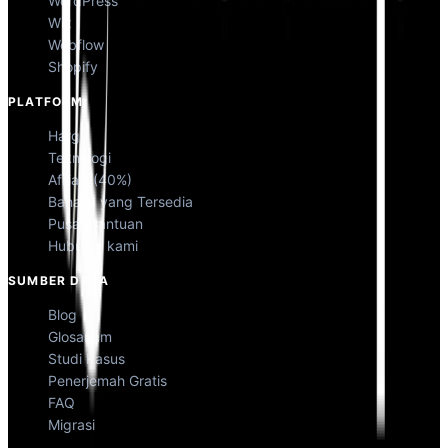
WordPress
Wix
Webflow
Shopify
PLATFORM
Harga
Teknologi
Afiliasi (40%)
Bahasa yang Tersedia
Pusat Bantuan
Hubungi kami
SUMBER DAYA
Blog
Glosarium
Studi Kasus
Penerjemah Gratis
FAQ
Migrasi