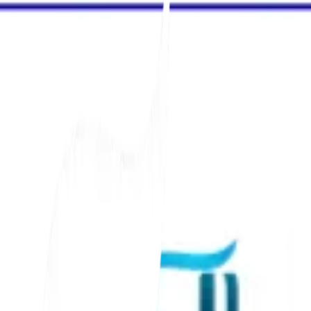
10 Menit
baca