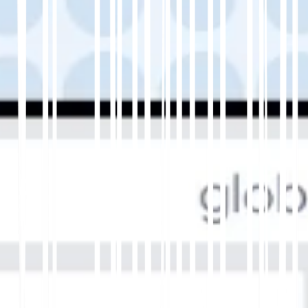
💰 Penjualan meningkat karena komunikasi yang
lebih baik dan relevansi lokal.
🏆 Merek Anda mendapatkan kehadiran global
dengan otentik
kepercayaan regional.
Integrasi MultiLipi:
Dukungan Multibahasa Mulus untuk
Tumpukan Anda
MultiLipi terintegrasi dengan
mudah dengan tumpukan teknologi Anda yang
sudah ada, berikut adalah
lima platform
kami
dukung, masing-masing dengan panduan