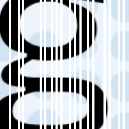
Langkah 6: Jangan Lupakan SEO Teknis
Situs web yang diterjemahkan tanpa SEO tidak
terlihat oleh mesin pencari. Agar situs Fashion
Anda dapat ditemukan dalam Bahasa Jerman:
🔹 Terapkan tag hreflang dengan benar.
🔹 Terjemahkan metadata, skema, dan URL
kanonik.
🔹 Optimalkan waktu muat halaman - caching
yang dilokalkan penting.
🔹 Lacak peringkat menggunakan Google
Search Console untuk subdomain atau direktori