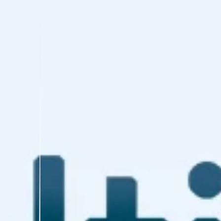
peluang pertumbuhan yang sangat besar.
Menerjemahkan situs Anda ke dalam bahasa
Jerman dengan MultiLipi berarti jangkauan
global yang lebih cepat, keterlibatan yang lebih
tinggi, dan visibilitas SEO yang lebih baik -
semuanya dari satu dasbor intuitif.
Dengan
MultiLipi
, Anda dapat menerjemahkan
seluruh situs web WordPress Anda ke Bahasa
Jerman dalam hitungan menit,
mengoptimalkannya untuk SEO multibahasa,
dan menjangkau jutaan pengguna baru -