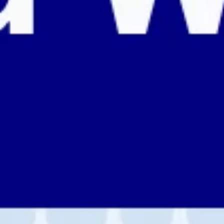
PROG SEO
Cara Menerjemahkan Situs Web Pelatih Kebugaran
Anda di WordPress ke Bahasa Thailand - Go Global,
Cepat
1/6/2026
•
5 Menit
baca
PROG SEO
Cara Menerjemahkan Situs Konsultasi Anda di
WordPress ke Bahasa Spanyol - Go Global, Cepat