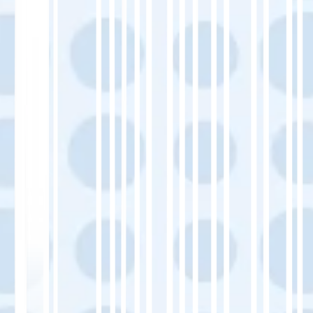
SEO tetap segar.
📈
Tip:
Gunakan penganalisis SEO MultiLipi
untuk mengaudit halaman terjemahan Anda
setelah diluncurkan, Semakin Anda memantau,
semakin cepat situs Anda beradaptasi dengan
setiap pasar.
Rencana Aksi Cepat untuk Menerjemahkan
Situs Web Fashion WordPress ke dalam
Bahasa Jerman
1️⃣ Tetapkan tujuan Anda dan pilih cakupan