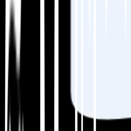
Langkah 2: Pilih Metode Terjemahan
Anda
Tidak semua konten memerlukan perlakuan
yang sama.
Inilah cara para pemimpin Fashion global
menyusun alur kerja terjemahan:
Terjemahan AI:
Cepat, terjangkau,
sempurna untuk konten massal.
Tinjauan Profesional:
Untuk konten dan