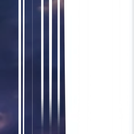
untuk fungsionalitas SEO multibahasa
penuh.
👉
Baca tutorial integrasi Webflow
Integrasi Wix
Luncurkan situs Wix multibahasa dalam
hitungan menit: menerjemahkan konten,
mengonfigurasi pengalih bahasa, dan
mengoptimalkan untuk pencarian.
👉
Lihat panduan integrasi Wix
Pertanyaan yang Sering Diajukan