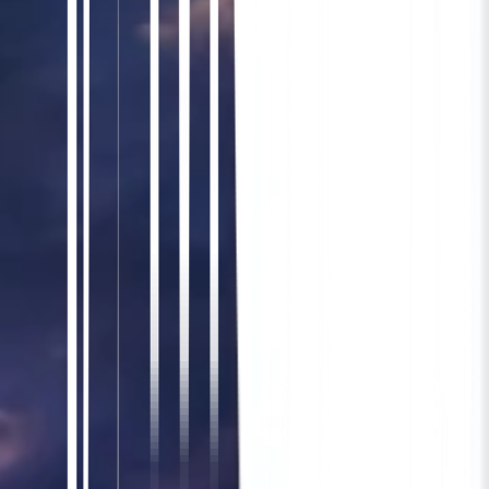
👉
Baca tutorial integrasi Webflow
Integrasi Wix
Luncurkan situs Wix multibahasa dalam
hitungan menit: menerjemahkan konten,
mengonfigurasi pengalih bahasa, dan
mengoptimalkan untuk pencarian.
👉
Lihat panduan integrasi Wix
Pertanyaan yang Sering Diajukan
1. Bagaimana cara menerjemahkan situs web