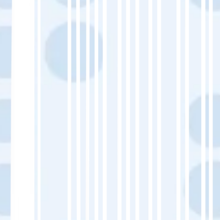
Periksa tata letak desain untuk luapan teks.
Perbaiki masalah font atau pengkodean.
Setelah peluncuran:
Pantau rasio pentalan dan waktu-di-halaman
dari wilayah Hindi.
Lacak peringkat kata kunci Bahasa Hindi
setiap minggu.
Segarkan terjemahan setiap 45–60 hari agar
SEO tetap segar.