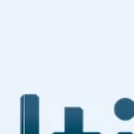
adalah peluang pertumbuhan yang besar.
Menerjemahkan situs Anda ke dalam Bahasa
Hindi dengan MultiLipi berarti jangkauan global
yang lebih cepat, keterlibatan yang lebih tinggi,
dan visibilitas SEO yang lebih baik - semuanya
dari satu dasbor intuitif.
Dengan
MultiLipi
, Anda dapat menerjemahkan
seluruh situs web WordPress Anda ke dalam
Bahasa Hindi dalam hitungan menit,
mengoptimalkannya untuk SEO multibahasa,
dan menjangkau jutaan pengguna baru -