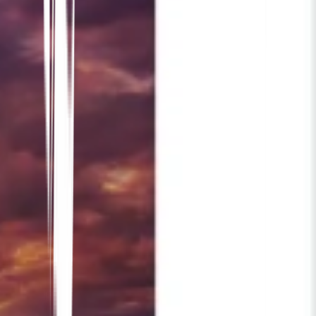
Menerjemahkan situs web Konstruksi Anda di
WordPress ke dalam Bahasa Hindi adalah
upaya strategis. Dengan menyusun alur kerja
Anda, mengotomatiskan dengan MultiLipi,
menyempurnakan dengan pengawasan
manusia, dan menyematkan praktik terbaik SEO
multibahasa, Anda dapat menerbitkan
terjemahan berkualitas tinggi yang dapat
diskalakan dan berkinerja.
Langkah Selanjutnya:
Perkirakan volume menggunakan
alat
hitung kata