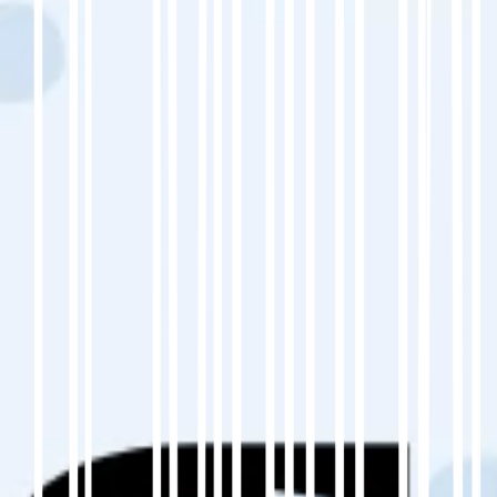
Edit salinan langsung di halaman tanpa
kode.
Pertahankan glosarium untuk istilah merek
dan spesifik Konstruksi utama.
Lakukan penyesuaian SEO instan (judul
meta, tag alt, dll.).
Ini seperti studio desain untuk bahasa -
membuat situs terjemahan Anda
benar-benar
terasa lokal.
Langkah 6: Jangan Lupakan SEO Teknis