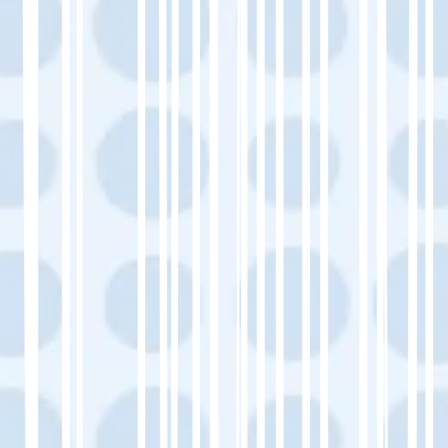
Dampak Nyata dari Menjadi Multibahasa
Saat situs web WordPress Anda mulai berkinerja
dalam Bahasa Hindi:
🚀 Lalu lintas organik dari pencarian berbasis
Bahasa Hindi tumbuh.
📈 Keterlibatan meningkat karena pengunjung
bertahan lebih lama.
💰 Penjualan meningkat karena komunikasi yang
lebih baik dan relevansi lokal.