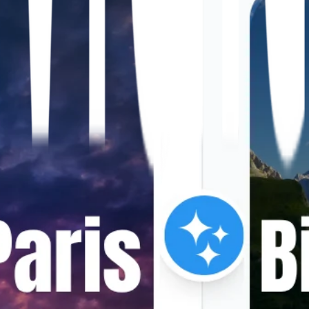
nyentuh kode.
ca dengan benar tetapi juga terasa otentik. Pelajari
s Multibahasa
gan lewatkan ini:
entang penargetan bahasa. (
Pelajari penyiapan hr
: Metadata, skema, tag gambar, dan slug.
ang diterjemahkan untuk kinerja yang lebih baik.
sole untuk memantau pengindeksan dan visibilitas