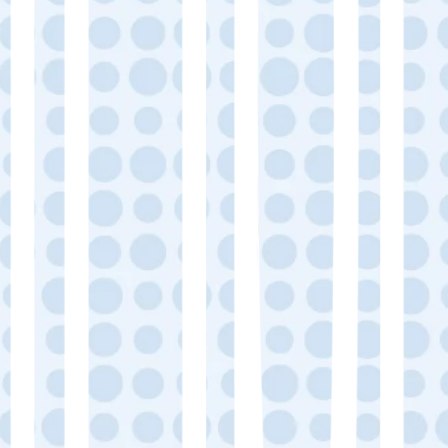
talia.
 MultiLipi menangani
konten terstruktur
.