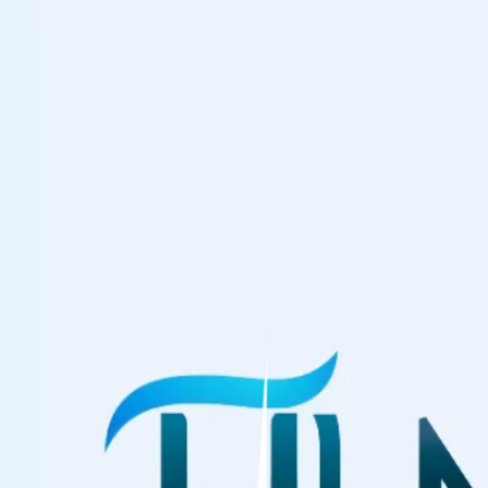
Solusi
Integrasi
Harga
Teknologi
Sumber Daya
Afiliasi
40%
Masuk
Mulai
PROG SEO
Platform Terjemah
Terjemahkan Situs
MultiLipi
•
9/24/2025
•