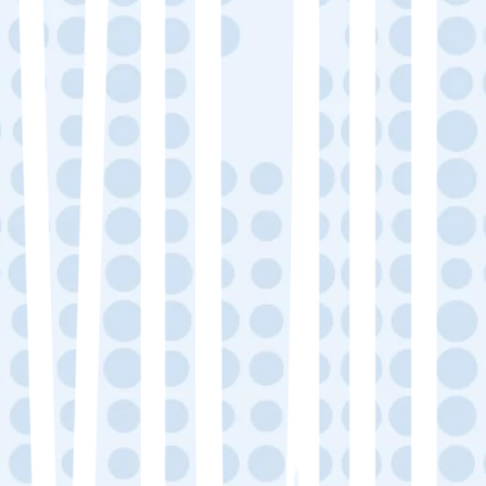
 yang mendukung Keuangan, webflow, dan Bahasa I
 SEO tersembunyi yang terlewat. Lihat bagaimana
n MultiLipi
embantu Anda:
 alt-text secara massal.
kalkan secara otomatis.
 untuk Italia.