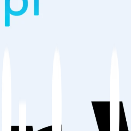
eknis—ini tentang membuka pasar baru,
g menawarkan pengalaman multibahasa yang
ersi yang lebih kuat.
nuhnya terlokalkan dan dioptimalkan SEO.