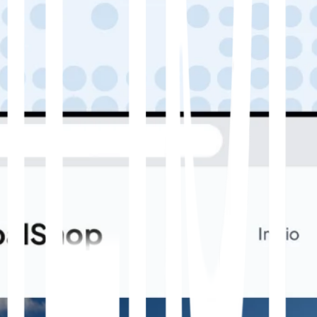
enemuan di hasil pencarian Italia. Jelajahi
studi
nda untuk: