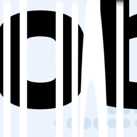
aran.
es yang dapat diskalakan. Pelajari lebih lanjut