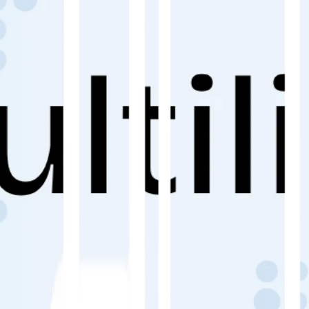
Terjemahan Mesin (MT): Cepat dan hemat b
Terjemahan Manusia: Akurasi lebih tinggi, id
Pendekatan Hibrida: MT terlebih dahulu, ti
Model hibrida ini adalah yang digunakan banyak 
Langkah 3: Siapkan Konten Anda untuk Dit
Untuk memastikan alur kerja yang lancar:
Ekstrak semua teks dari CMS webflow Anda →