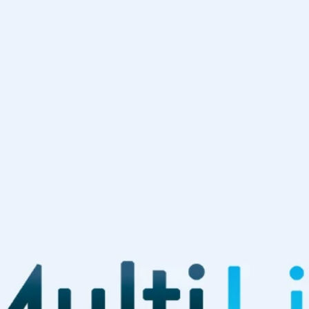
an Terbaik untuk 
 Keuangan Anda ke