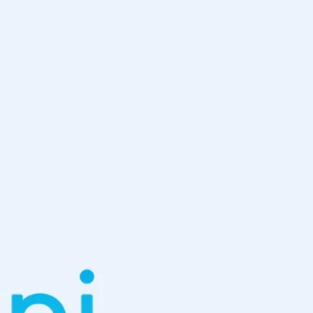
webflow:
 Bahasa Italia