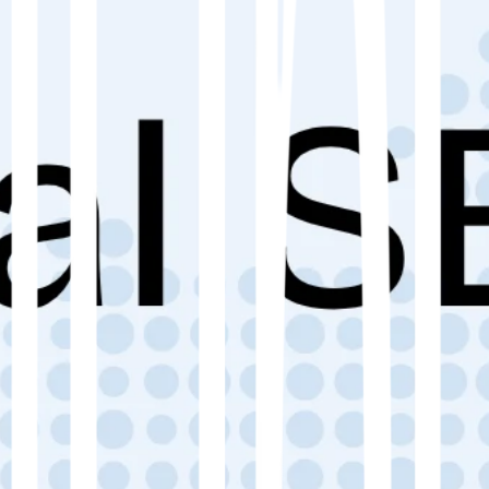
ualitas dan kecepatan.
a wawasan kami tentang
Terjemahan bertenaga AI.