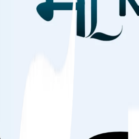
5 Menit
baca
Menerjemahkan situs web Keuangan Anda di webfl
meningkatkan visibilitas SEO, dan membangun 
mulus sering kali melihat keterlibatan yang lebih 
Dengan
MultiLipi
, Anda dapat melampaui terjema
Berikut adalah panduan lengkap tentang cara mel