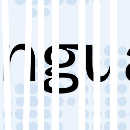
iaya, bagus untuk konten massal.
eal untuk merek atau teks sensitif.
njauan manusia kedua → kombinasi terbaik antara k
merek global untuk efisiensi dan konsistensi. Bac
erjemahkan
 judul, deskripsi, slug, metadata.