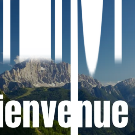
 lebih lanjut tentang
glosarium terjemahan
.
eflang
)
 dalam bahasa Italia.