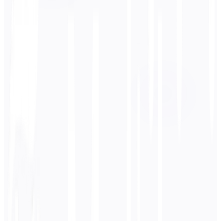
Bahasa Sumber
Bahasa Spanyol
Bahasa Target
हिन्दी
Bisnis
Teknis
Akademik
Percakapan
Legal
Masukkan
Bahasa Spanyol
teks