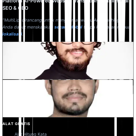
Platform AI-Powered Website Translation, Multilingual
SEO & GEO
"MultiLipi dirancang untuk menghemat waktu Anda, sehingga
Anda dapat menskalakan
secara global
tanpa kerumitan manual
lokalisasi
."
Dewang Bhardwaj
Co-Founder @MultiLipi
Kunal Singh Shekhawat
Co-Founder @MultiLipi
ALAT GRATIS
Alat Hitung Kata