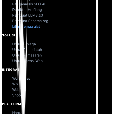
Penganalisis SEO AI
Detektor Hreflang
Pembuat LLMS.txt
Pembuat Schema.org
Lihat Semua alat
SOLUSI
Untuk E-niaga
Untuk Pemerintah
Untuk Pemasaran
Untuk Agensi Web
INTEGRASI
WordPress
Wix
Webflow
Shopify
PLATFORM
Harga