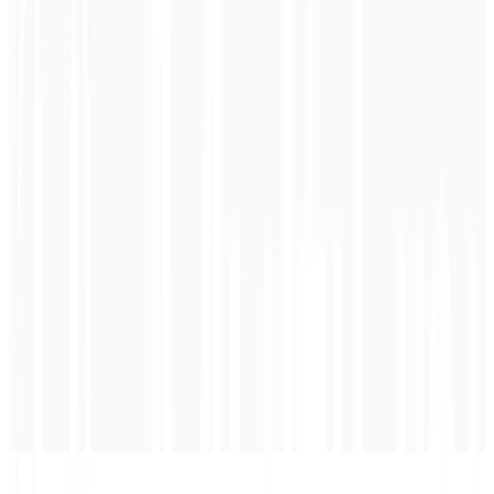
0
/ 5.000 karakter
Hindi
terjemahan
Terjemahan akan muncul di sini...