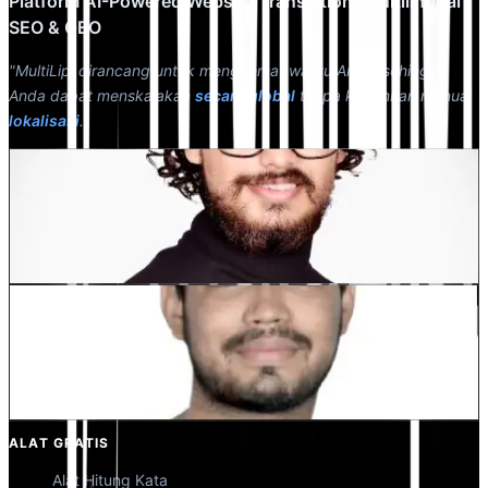
Platform AI-Powered Website Translation, Multilingual
SEO & GEO
"MultiLipi dirancang untuk menghemat waktu Anda, sehingga
Anda dapat menskalakan
secara global
tanpa kerumitan manual
lokalisasi
."
Dewang Bhardwaj
Co-Founder @MultiLipi
Kunal Singh Shekhawat
Co-Founder @MultiLipi
ALAT GRATIS
Alat Hitung Kata