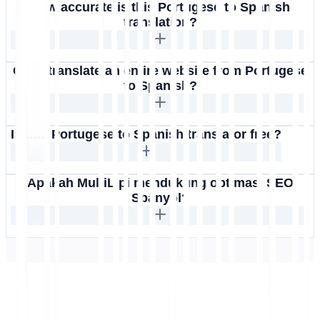
How accurate is this Portugese to Spanish
translation?
Can I translate an entire website from Portugese
to Spanish?
Is this Portugese to Spanish translator free?
Apakah MultiLipi mendukung optimasi SEO
Spanyol?