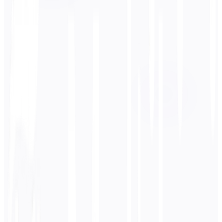
Bahasa Sumber
Portugis
Bahasa Target
Bahasa Spanyol
Bisnis
Teknis
Akademik
Percakapan
Legal
Masukkan
Portugis
teks