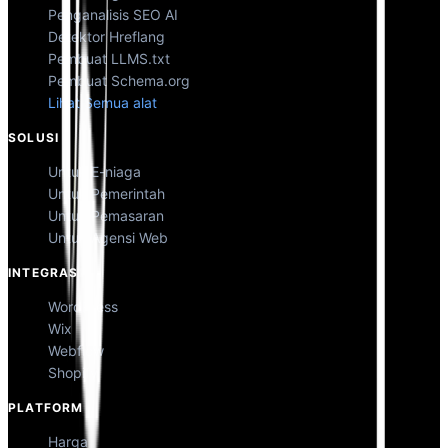
Penganalisis SEO AI
Detektor Hreflang
Pembuat LLMS.txt
Pembuat Schema.org
Lihat Semua alat
SOLUSI
Untuk E-niaga
Untuk Pemerintah
Untuk Pemasaran
Untuk Agensi Web
INTEGRASI
WordPress
Wix
Webflow
Shopify
PLATFORM
Harga