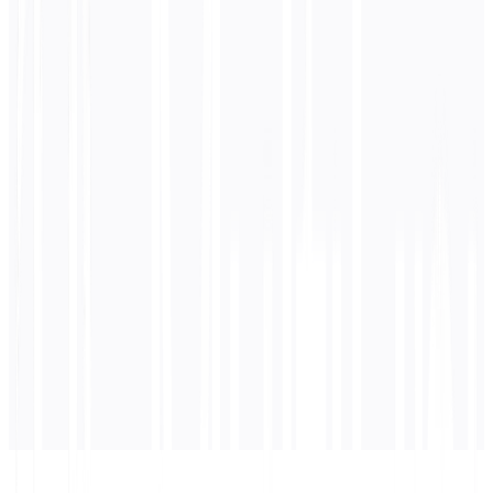
0
/ 5.000 karakter
Bahasa Spanyol
terjemahan
Terjemahan akan muncul di sini...