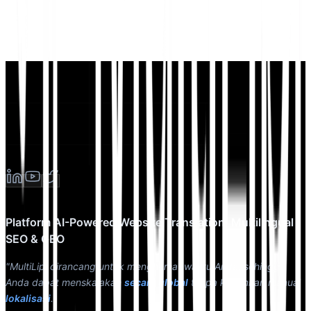
Platform AI-Powered Website Translation, Multilingual
SEO & GEO
"MultiLipi dirancang untuk menghemat waktu Anda, sehingga
Anda dapat menskalakan
secara global
tanpa kerumitan manual
lokalisasi
."