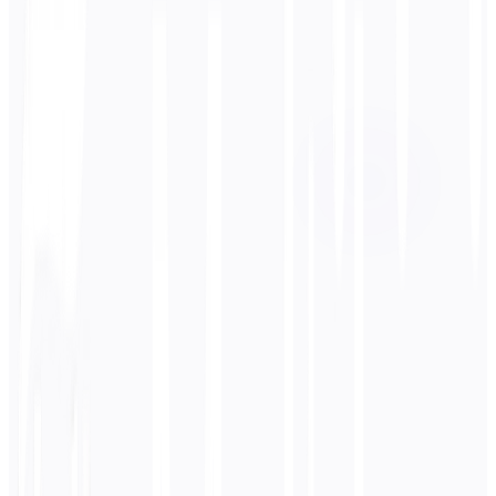
Bahasa Target
العربية
Bisnis
Teknis
Akademik
Percakapan
Legal
Masukkan
Portugis
teks