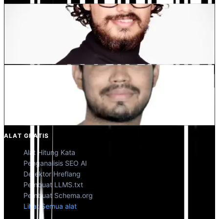
Dewang Bhardwaj
Co-Founder @MultiLipi
Kunal Singh Shekhawat
Co-Founder @MultiLipi
ALAT GRATIS
Alat Hitung Kata
Penganalisis SEO AI
Detektor Hreflang
Pembuat LLMS.txt
Pembuat Schema.org
Lihat Semua alat