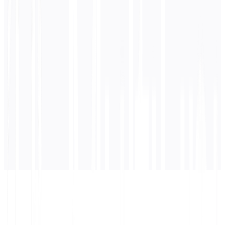
0
/ 5.000 karakter
Arab
terjemahan
Terjemahan akan muncul di sini...