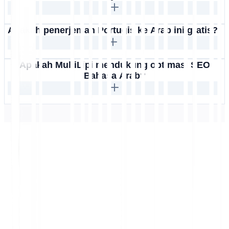
Apakah penerjemah Portugis ke Arab ini gratis?
Apakah MultiLipi mendukung optimasi SEO
Bahasa Arab?