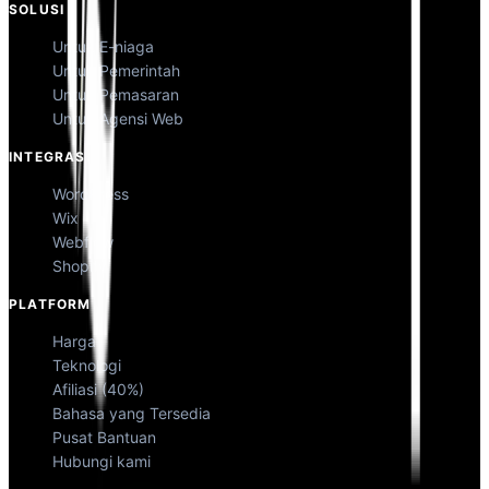
SOLUSI
Untuk E-niaga
Untuk Pemerintah
Untuk Pemasaran
Untuk Agensi Web
INTEGRASI
WordPress
Wix
Webflow
Shopify
PLATFORM
Harga
Teknologi
Afiliasi (40%)
Bahasa yang Tersedia
Pusat Bantuan
Hubungi kami