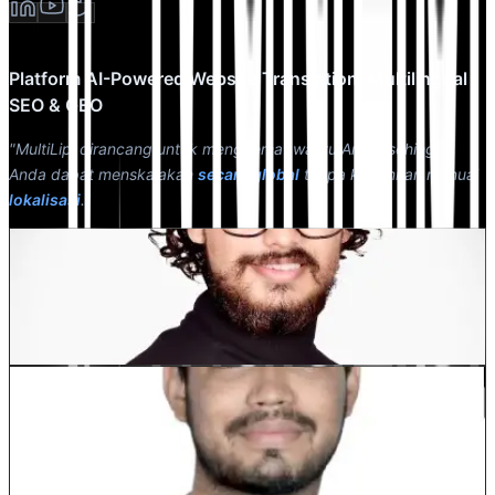
Platform AI-Powered Website Translation, Multilingual
SEO & GEO
"MultiLipi dirancang untuk menghemat waktu Anda, sehingga
Anda dapat menskalakan
secara global
tanpa kerumitan manual
lokalisasi
."
Dewang Bhardwaj
Co-Founder @MultiLipi
Kunal Singh Shekhawat
Co-Founder @MultiLipi