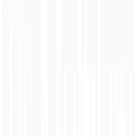
0
/ 5.000 karakter
Bahasa Spanyol
terjemahan
Terjemahan akan muncul di sini...