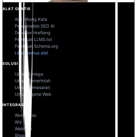
ALAT GRATIS
Alat Hitung Kata
Penganalisis SEO AI
Detektor Hreflang
Pembuat LLMS.txt
Pembuat Schema.org
Lihat Semua alat
SOLUSI
Untuk E-niaga
Untuk Pemerintah
Untuk Pemasaran
Untuk Agensi Web
INTEGRASI
WordPress
Wix
Webflow
Shopify