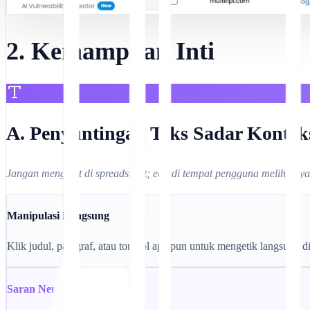
2. Kemampuan Inti
A. Penyuntingan Teks Sadar Kontek
Jangan mengedit di spreadsheet; edit di tempat pengguna melihatnya
Manipulasi Langsung
Klik judul, paragraf, atau tombol apa pun untuk mengetik langsung d
Saran Neural