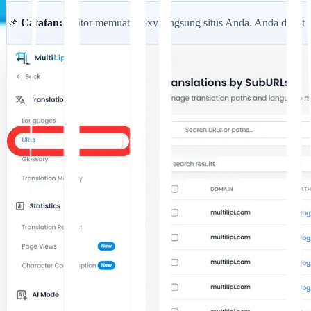
📌
Catatan:
Editor memuat proxy langsung situs Anda. Anda dapat 