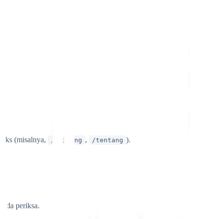
ndeks (misalnya,
,
).
/pricing
/tentang
Anda periksa.