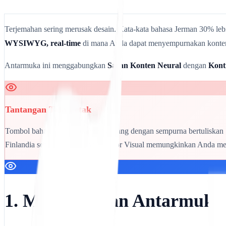
Terjemahan sering merusak desain. Kata-kata bahasa Jerman 30% lebi
WYSIWYG, real-time
di mana Anda dapat menyempurnakan konten, 
Antarmuka ini menggabungkan
Saran Konten Neural
dengan
Kont
Tantangan Tata Letak
Tombol bahasa Inggris yang dirancang dengan sempurna bertuliskan
Finlandia sebagai "Osta Nyt". Editor Visual memungkinkan Anda me
1. Meluncurkan Antarmuka