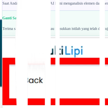
Saat Anda memilih teks, mesin AI kami menganalisis elemen dan m
Ganti Satu Klik
Terima saran AI secara instan atau masukkan istilah yang telah dise