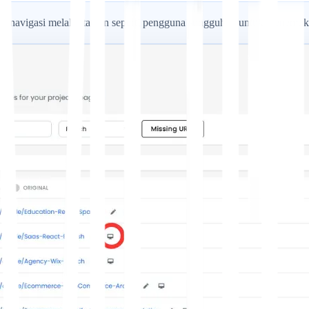
menavigasi melalui tautan seperti pengguna sungguhan untuk menemuk