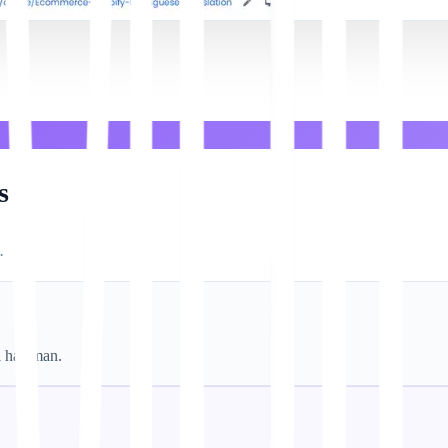
s
.
i halaman.