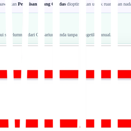
enawarkan
Penulisan Ulang Cerdas
dioptimalkan untuk ruang dan nada 
tujui sebelumnya dari Glosarium Anda tanpa mengetik manual.