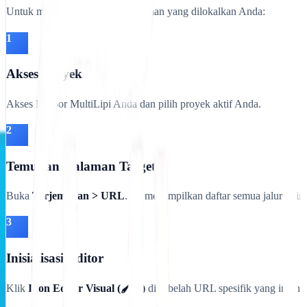
Untuk memulai audit visual halaman yang dilokalkan Anda:
1
Akses Proyek
Akses Dasbor MultiLipi Anda dan pilih proyek aktif Anda.
2
Temukan Halaman Target
Buka
Terjemahan > URL
. Ini menampilkan daftar semua jalur teri
3
Inisialisasi Editor
Klik
Ikon Editor Visual (🖌️/🖥️)
di sebelah URL spesifik yang ingin 