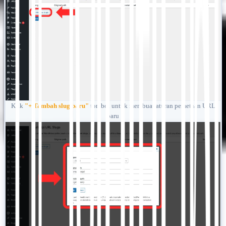
Klik
"+ Tambah slug baru"
tombol untuk membuat aturan pemetaan URL
baru