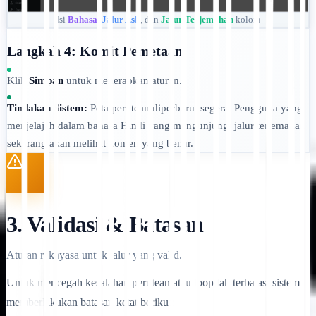
Isi
Bahasa
,
Jalur Asli
, dan
Jalur Terjemahan
kolom
Langkah 4: Komit Pemetaan
Klik
Simpan
untuk menerapkan aturan.
Tindakan Sistem:
Peta perutean diperbarui segera. Pengguna yang
menjelajah dalam bahasa Hindi yang mengunjungi jalur terjemahan
sekarang akan melihat konten yang benar.
3. Validasi & Batasan
Aturan rekayasa untuk jalur yang valid.
Untuk mencegah kesalahan perutean atau loop tak terbatas, sistem
memberlakukan batasan ketat berikut: