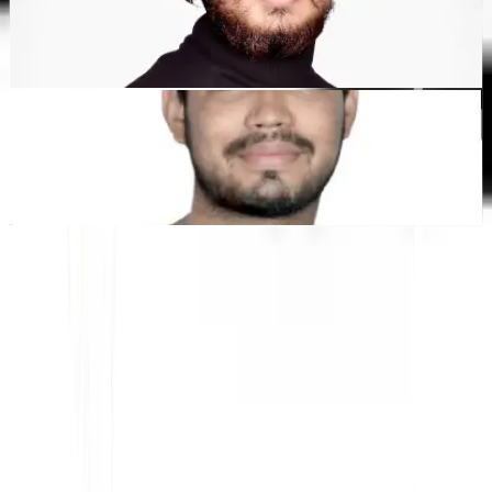
Dewang Bhardwaj
Co-Founder @MultiLipi
Kunal Singh Shekhawat
Co-Founder @MultiLipi
ALAT GRATIS
Alat Hitung Kata
Penganalisis SEO AI
Detektor Hreflang
Pembuat LLMS.txt
Pembuat Schema.org
Lihat Semua alat
SOLUSI
Untuk E-niaga