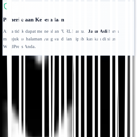
Pemeriksaan Keberadaan
Anda tidak dapat memetakan "URL Hantu."
Jalur Asli
harus
merujuk ke halaman yang valid dan dipublikasikan di situs
WordPress Anda.
Mulai
Hubungi Dukungan
Dalam artikel ini
Ringkas di ChatGPT
Bagikan