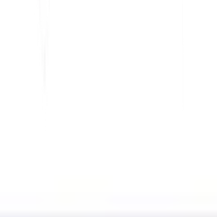
Untuk Pemerintah
Untuk Pemasaran
Untuk Agensi Web
INTEGRASI
WordPress
Wix
Webflow
Shopify
PLATFORM
Harga
Teknologi
Afiliasi (40%)
Bahasa yang Tersedia
Pusat Bantuan
Hubungi kami
SUMBER DAYA
Blog