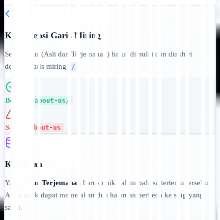
Konsistensi Garis Miring
Setiap jalur (Asli dan Terjemahan) harus dimulai dan diakhiri
dengan garis miring
.
/
Benar:
/about-us/
Salah:
about-us
Keunikan
Yang
Jalur Terjemahan
harus unik dalam bahasa tertentu tersebut.
Anda tidak dapat memetakan dua halaman berbeda ke slug yang
sama.