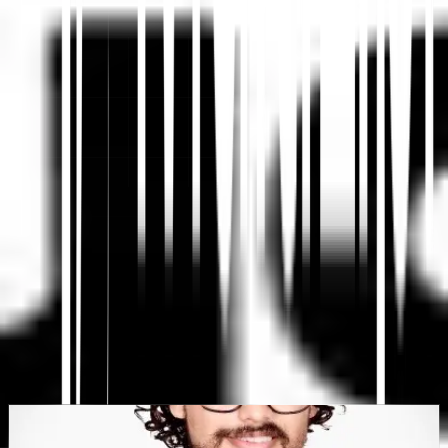
Platform AI-Powered Website Translation, Multilingual
SEO & GEO
"MultiLipi dirancang untuk menghemat waktu Anda, sehingga
Anda dapat menskalakan
secara global
tanpa kerumitan manual
lokalisasi
."