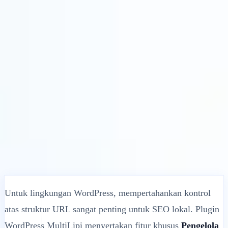
Solusi
Integrasi
Harga
Teknologi
Sumber Daya
Afiliasi
40%
Masuk
Mulai
← Kembali
ARTIKEL BANTUAN
Terjemahkan Slug WordPress
Menggunakan Plugin MultiLipi
MultiLipi
•
Tanggal Tidak Valid
•
5 Menit
baca
Untuk lingkungan WordPress, mempertahankan kontrol
atas struktur URL sangat penting untuk SEO lokal. Plugin
WordPress MultiLipi menyertakan fitur khusus
Pengelola