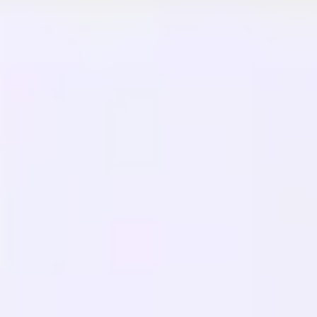
Glosarium
Studi Kasus
Penerjemah Gratis
FAQ
Migrasi
PELAJARI
SEO Multibahasa
Panduan GEO
Panduan AEO
Optimasi LLM
BANDINGKAN
Alternatif Weglot
Alternatif GTranslate
Alternatif WPML
Alternatif TranslatePress
lihat lainnya
Ketentuan Layanan
Kebijakan Privasi
Kebijakan Pengembalian