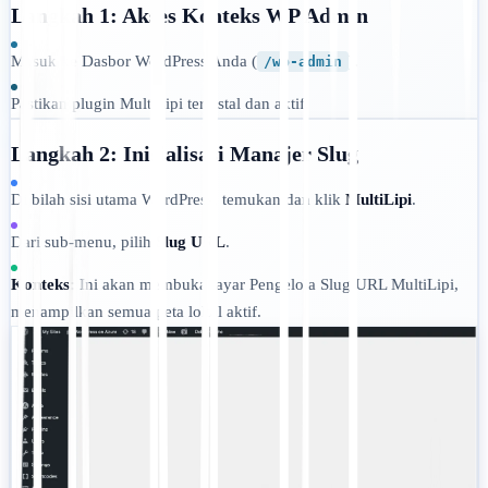
Langkah 1: Akses Konteks WP Admin
Masuk ke Dasbor WordPress Anda (
).
/wp-admin
Pastikan plugin MultiLipi terinstal dan aktif.
Langkah 2: Inisialisasi Manajer Slug
Di bilah sisi utama WordPress, temukan dan klik
MultiLipi
.
Dari sub-menu, pilih
Slug URL
.
Konteks:
Ini akan membuka layar Pengelola Slug URL MultiLipi,
menampilkan semua peta lokal aktif.