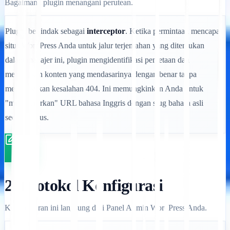
Bagaimana plugin menangani perutean.
Plugin bertindak sebagai
interceptor
. Ketika permintaan mencapai
situs WordPress Anda untuk jalur terjemahan yang ditentukan
dalam manajer ini, plugin mengidentifikasi pemetaan dan
menyajikan konten yang mendasarinya dengan benar tanpa
menghasilkan kesalahan 404. Ini memungkinkan Anda untuk
"menyamarkan" URL bahasa Inggris dengan slug bahasa asli
secara mulus.
2. Protokol Konfigurasi
Kelola aturan ini langsung dari Panel Admin WordPress Anda.