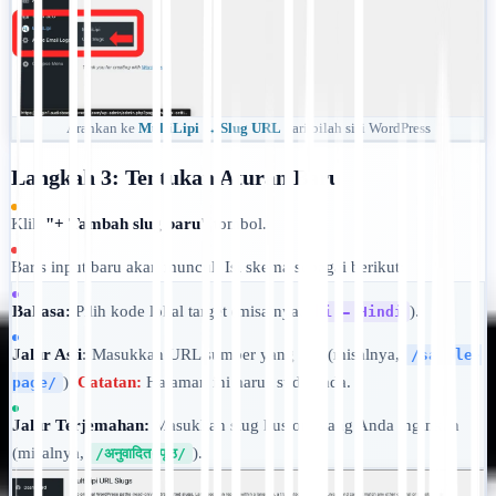
Arahkan ke
MultiLipi → Slug URL
dari bilah sisi WordPress
Langkah 3: Tentukan Aturan Baru
Klik
"+ Tambah slug baru"
tombol.
Baris input baru akan muncul. Isi skema sebagai berikut:
Bahasa:
Pilih kode lokal target (misalnya,
).
hi — Hindi
Jalur Asli:
Masukkan URL sumber yang ada (misalnya,
/sample-
).
Catatan:
Halaman ini harus sudah ada.
page/
Jalur Terjemahan:
Masukkan slug kustom yang Anda inginkan
(misalnya,
).
/अनुवादित-पृष्ठ/