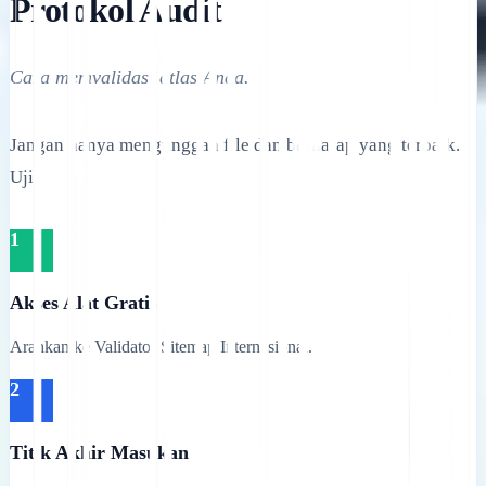
Protokol Audit
Cara memvalidasi atlas Anda.
Jangan hanya mengunggah file dan berharap yang terbaik.
Uji.
1
Akses Alat Gratis
Arahkan ke Validator Sitemap Internasional.
2
Titik Akhir Masukan