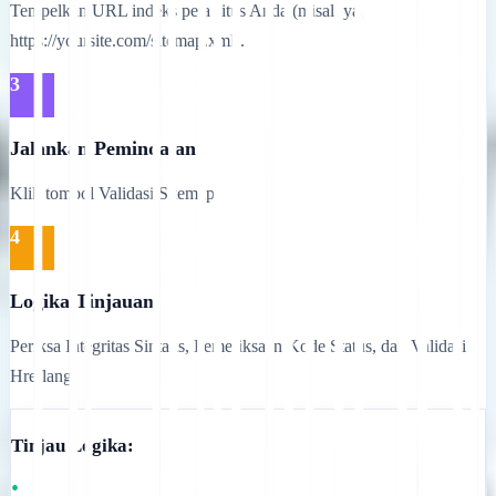
Tempelkan URL indeks peta situs Anda (misalnya,
https://yoursite.com/sitemap.xml).
3
Jalankan Pemindaian
Klik tombol Validasi Sitemap.
4
Logika Tinjauan
Periksa Integritas Sintaks, Pemeriksaan Kode Status, dan Validasi
Hreflang.
Tinjau Logika:
•