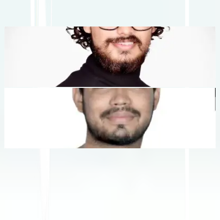
Anda dapat menskalakan
secara global
tanpa kerumitan manual
lokalisasi
."
Dewang Bhardwaj
Co-Founder @MultiLipi
Kunal Singh Shekhawat
Co-Founder @MultiLipi
ALAT GRATIS
Alat Hitung Kata
Penganalisis SEO AI
Detektor Hreflang
Pembuat LLMS.txt
Pembuat Schema.org