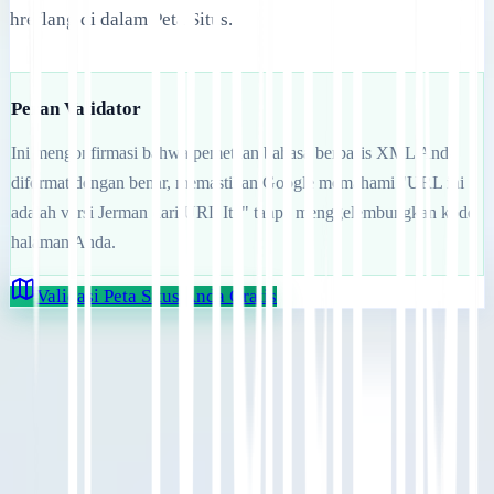
hreflang di dalam Peta Situs.
Peran Validator
Ini mengonfirmasi bahwa pemetaan bahasa berbasis XML Anda
diformat dengan benar, memastikan Google memahami "URL ini
adalah versi Jerman dari URL Itu" tanpa menggelembungkan kode
halaman Anda.
Validasi Peta Situs Anda Gratis
Mulai
Hubungi Dukungan
Dalam artikel ini