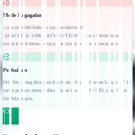
Mode Kegagalan
Anda memiliki halaman yang sempurna di
yoursite.com/de/solutions
, tetapi karena berada
empat klik di menu, perayap menyerah sebelum mencapainya.
Perbaikan
Peta Situs yang divalidasi bertindak sebagai "Umpan Langsung" ke
mesin pencari, menyerahkan daftar tepat 50.000 URL yang harus
diindeks segera.