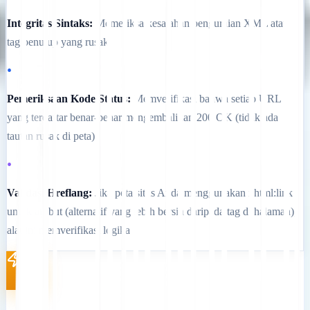
Integritas Sintaks:
Memeriksa kesalahan penguraian XML atau
tag penutup yang rusak
•
Pemeriksaan Kode Status:
Memverifikasi bahwa setiap URL
yang terdaftar benar-benar mengembalikan 200 OK (tidak ada
tautan rusak di peta)
•
Validasi Hreflang:
Jika peta situs Anda menggunakan xhtml:link
untuk atribut (alternatif yang lebih bersih daripada tag di halaman),
alat ini memverifikasi logika