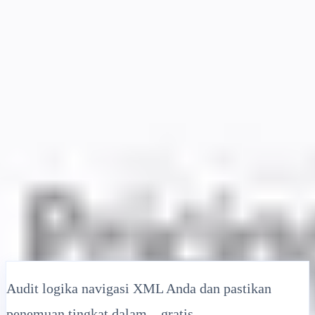
Solusi
Integrasi
Harga
Teknologi
Sumber Daya
Afiliasi
40%
Masuk
Mulai
← Kembali
ARTIKEL BANTUAN
Validator Sitemap XML Gratis: Deteksi
Kesalahan Hreflang & Masalah
Pengindeksan
MultiLipi
•
Tanggal Tidak Valid
•
5 Menit
baca
Audit logika navigasi XML Anda dan pastikan
penemuan tingkat dalam—gratis.