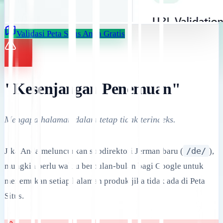
Validasi Peta Situs Anda Gratis
"Kesenjangan Penemuan"
Mengapa halaman dalam tetap tidak terindeks.
/de/
Jika Anda meluncurkan subdirektori Jerman baru (
),
mungkin perlu waktu berbulan-bulan bagi Google untuk
menemukan setiap halaman produk jika tidak ada di Peta
Situs.