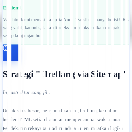
Efisiensi
Validator kami memastikan peta Anda "Bersih"—hanya berisi URL
yang valid, kanonik, dapat diindeks—memaksimalkan dampak
setiap kunjungan bot.
Strategi "Hreflang via Sitemap"
Infrastruktur canggih.
Untuk situs besar, menyuntikkan tag hreflang ke dalam
header HTML setiap halaman memperlambat waktu muat.
Pendekatan rekayasa modern adalah menempatkan logika