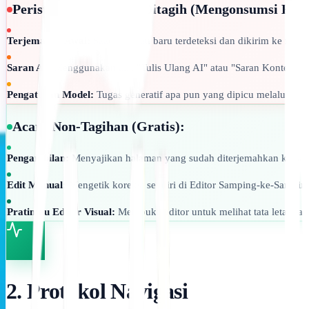
Peristiwa yang Dapat Ditagih (Mengonsumsi Kuot
Terjemahan Awal:
Saat halaman baru terdeteksi dan dikirim ke mesi
Saran AI:
Menggunakan alat "Tulis Ulang AI" atau "Saran Konten AI" 
Pengaturan Model:
Tugas generatif apa pun yang dipicu melalui pen
Acara Non-Tagihan (Gratis):
Pengambilan:
Menyajikan halaman yang sudah diterjemahkan kepada 
Edit Manual:
Mengetik koreksi sendiri di Editor Samping-ke-Sampin
Pratinjau Editor Visual:
Membuka editor untuk melihat tata letak t
2. Protokol Navigasi