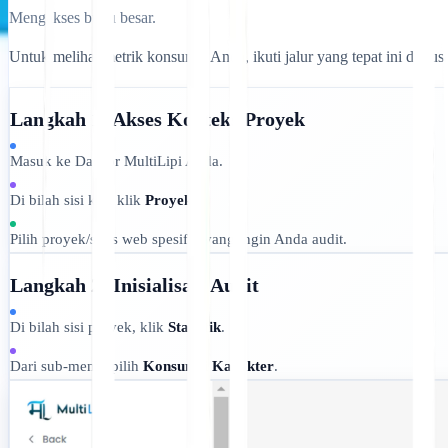
Mengakses buku besar.
Untuk melihat metrik konsumsi Anda, ikuti jalur yang tepat ini di p
Langkah 1: Akses Konteks Proyek
Masuk ke Dasbor MultiLipi Anda.
Di bilah sisi kiri, klik
Proyek
.
Pilih proyek/situs web spesifik yang ingin Anda audit.
Langkah 2: Inisialisasi Audit
Di bilah sisi proyek, klik
Statistik
.
Dari sub-menu, pilih
Konsumsi Karakter
.