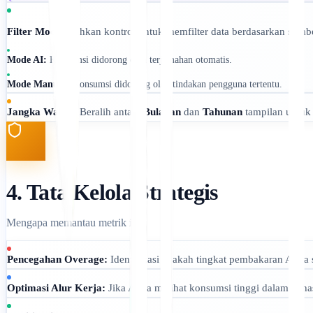
Filter Mode:
Alihkan kontrol untuk memfilter data berdasarkan sumb
Mode AI:
Konsumsi didorong oleh terjemahan otomatis.
Mode Manual:
Konsumsi didorong oleh tindakan pengguna tertentu.
Jangka Waktu:
Beralih antara
Bulanan
dan
Tahunan
tampilan untuk a
4. Tata Kelola Strategis
Mengapa memantau metrik ini?
Pencegahan Overage:
Identifikasi apakah tingkat pembakaran Anda s
Optimasi Alur Kerja:
Jika Anda melihat konsumsi tinggi dalam bahas