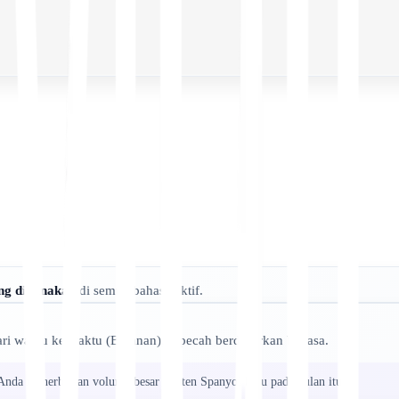
ang digunakan
di semua bahasa aktif.
ri waktu ke waktu (Bulanan), dipecah berdasarkan bahasa.
 Anda menerbitkan volume besar konten Spanyol baru pada bulan itu.