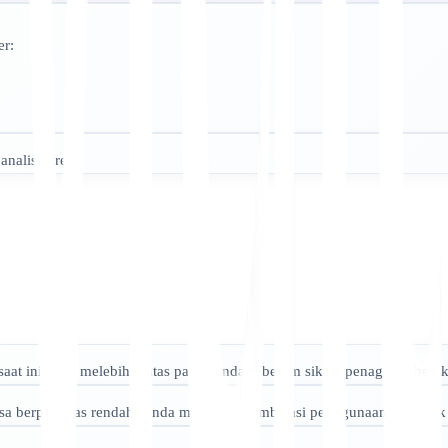
er:
nalisis tren.
aat ini akan melebihi batas paket Anda sebelum siklus penagihan berak
a berprioritas rendah, Anda mungkin membatasi penggunaan AI untuk w