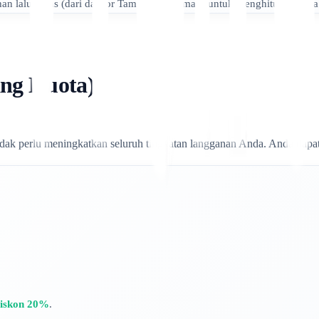
n lalu lintas (dari dasbor Tampilan Halaman) untuk menghitung Biaya
ang Kuota)
idak perlu meningkatkan seluruh tingkatan langganan Anda. Anda dapa
iskon 20%
.