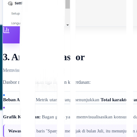
3. Arsitektur Dasbor
Memvisualisasikan aliran data.
Dasbor menyediakan tiga lapisan kecerdasan:
Beban Agregat:
Metrik utama yang menunjukkan
Total karakter y
Grafik Kecepatan:
Bagan garis yang memvisualisasikan konsumsi da
Wawasan:
Jika baris "Spanyol" melonjak di bulan Juli, itu menunjukkan