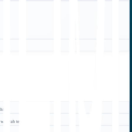
hir.
ilayah tertentu tersebut.