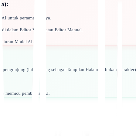
a):
n AI untuk pertama kalinya.
di dalam Editor Visual atau Editor Manual.
gaturan Model AI.
pengunjung (ini dihitung sebagai Tampilan Halaman, bukan Karakter)
g.
anpa memicu pembuatan AI.