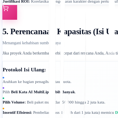
Justifikasi ROI:
Korelasikan pengeluaran karakter dengan pertumbuha
5. Perencanaan Kapasitas (Isi Ul
Menangani kehabisan sumber daya.
Jika proyek Anda berkembang lebih cepat dari rencana Anda, Anda t
Protokol Isi Ulang:
Arahkan ke bagian penagihan atau kuota.
Pilih
Beli Kata AI MultiLipi Lebih Banyak
.
Pilih Volume:
Beli paket mulai dari 50.000 hingga 2 juta kata.
Insentif Efisiensi:
Pembelian massal (lebih dari 1 juta kata) memicu
D