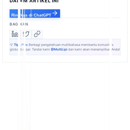
DALAM ARTIKEL INI
Ringkas di ChatGPT
BAGIKAN
💡
Tips Pro:
Berbagi pengetahuan multibahasa membantu komunitas
global belajar. Tandai kami
@MultiLipi
dan kami akan menampilkan Anda!